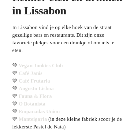
in Lissabon
In Lissabon vind je op elke hoek van de straat
gezellige bars en restaurants. Dit zijn onze
favoriete plekjes voor een drankje of om iets te
eten.
💛
Vegan Junkies Club
💛
Café Janis
💛
Café Frutaria
💛
Augusto Lisboa
💛
Fauna & Flora
💛
O Botanista
💛
Empanadas Union
💛
Manteigaria
(in deze kleine fabriek scoor je de
lekkerste Pastel de Nata)